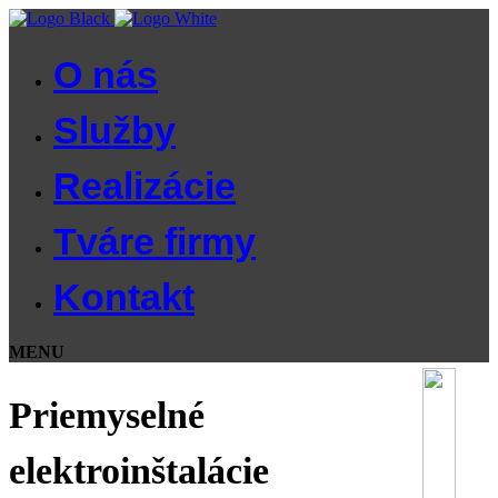
O nás
Služby
Realizácie
Tváre firmy
Kontakt
MENU
Priemyselné
elektroinštalácie