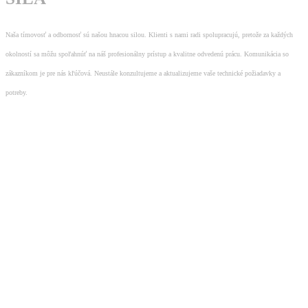
Naša tímovosť a odbornosť sú našou hnacou silou. Klienti s nami radi spolupracujú, pretože za každých
okolností sa môžu spoľahnúť na náš profesionálny prístup a kvalitne odvedenú prácu. Komunikácia so
zákazníkom je pre nás kľúčová. Neustále konzultujeme a aktualizujeme vaše technické požiadavky a
potreby.