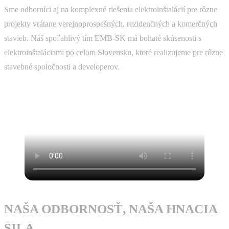
Sme odborníci aj na komplexné riešenia elektroinštalácií pre rôzne
projekty vrátane verejnoprospešných, rezidenčných a komerčných
stavieb. Náš spoľahlivý tím EMB-SK má bohaté skúsenosti s
elektroinštaláciami po celom Slovensku, ktoré realizujeme pre rôzne
stavebné spoločnosti a developerov.
NAŠA ODBORNOSŤ, NAŠA HNACIA
SILA