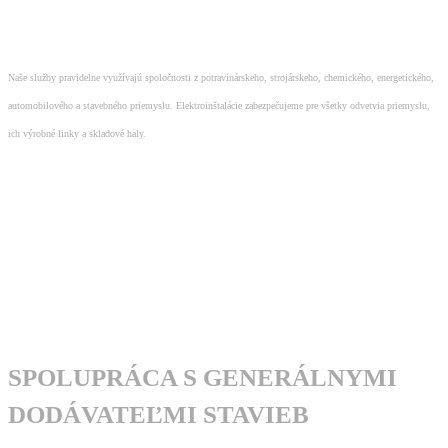
Naše služby pravidelne využívajú spoločnosti z potravinárskeho, strojárskeho, chemického, energetického,
automobilového a stavebného priemyslu. Elektroinštalácie zabezpečujeme pre všetky odvetvia priemyslu,
ich výrobné linky a skladové haly.
SPOLUPRÁCA S GENERÁLNYMI
DODÁVATEĽMI STAVIEB