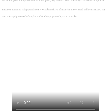
flexibilitu, pretože vždy robíme maximum preto, aby sme u klienta boli čo najskôr a situáciu vyriešili.
Pridanou hodnotou našej spoločnosti je veľké množstvo náhradných dielov, ktoré držíme na sklade, aby
sme boli v prípade neočakávaných porúch vždy pripravení vyraziť do terénu.