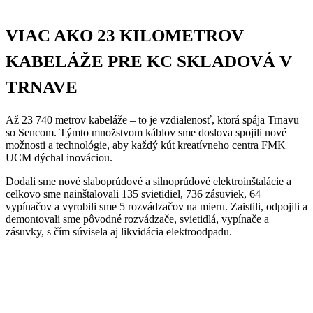
VIAC AKO 23 KILOMETROV
KABELÁŽE PRE KC SKLADOVÁ V
TRNAVE
Až 23 740 metrov kabeláže – to je vzdialenosť, ktorá spája Trnavu
so Sencom. Týmto množstvom káblov sme doslova spojili nové
možnosti a technológie, aby každý kút kreatívneho centra FMK
UCM dýchal inováciou.
Dodali sme nové slaboprúdové a silnoprúdové elektroinštalácie a
celkovo sme nainštalovali 135 svietidiel, 736 zásuviek, 64
vypínačov a vyrobili sme 5 rozvádzačov na mieru. Zaistili, odpojili a
demontovali sme pôvodné rozvádzače, svietidlá, vypínače a
zásuvky, s čím súvisela aj likvidácia elektroodpadu.