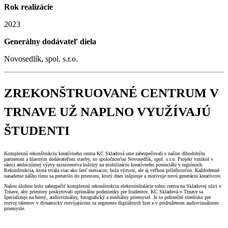
Rok realizácie
2023
Generálny dodávateľ diela
Novosedlík, spol. s.r.o.
ZREKONŠTRUOVANÉ CENTRUM V
TRNAVE UŽ NAPLNO VYUŽÍVAJÚ
ŠTUDENTI
Komplexnú rekonštrukciu kreatívneho centra KC Skladová sme zabezpečovali s našim dlhodobým
partnerom a hlavným dodávateľom stavby, so spoločnosťou Novosedlík, spol. s.r.o. Projekt vznikol v
rámci ambicióznej výzvy ministerstva kultúry na mobilizáciu kreatívneho potenciálu v regiónoch.
Rekonštrukcia, ktorá trvala viac ako šesť mesiacov, bola výzvou, ale aj veľkou príležitosťou. Každodenné
nasadenie nášho tímu sa pretavilo do priestoru, ktorý dnes inšpiruje a motivuje novú generáciu kreatívcov.
Našou úlohou bolo zabezpečiť komplexnú rekonštrukciu elektroinštalácie tohto centra na Skladovej ulici v
Trnave, aby priestory poskytovali optimálne podmienky pre študentov. KC Skladová v Trnave sa
špecializuje na herný, audiovizuálny, fotografický a mediálny priemysel. Je to jedinečné stredisko pre
rozvoj talentov v dynamicky rozvíjajúcom sa segmente digitálnych hier a v pridruženom audiovizuálnom
priemysle.