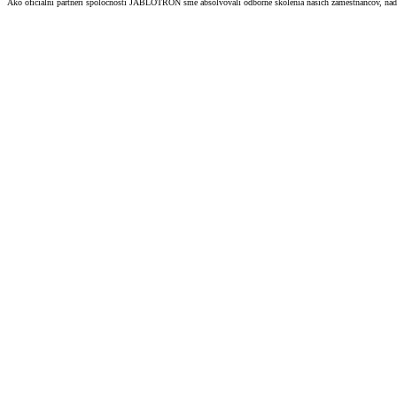
Ako oficiálni partneri spoločnosti JABLOTRON sme absolvovali odborné školenia našich zamestnancov, nadobu