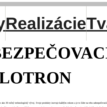
y
Realizácie
Tv
EZPEČOVAC
BLOTRON
o 30 ročný technologický vývoj. Svoje produkty inovuje každým rokom a je to líder na trhu zabezpečovací