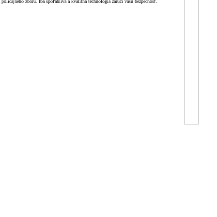
licajného zboru. Iba spoľahlivá a kvalitná technológia zaručí vašu bezpečnosť.