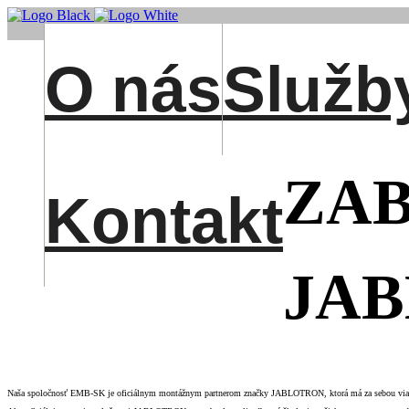
O nás
Služb
ZAB
Kontakt
JA
Naša spoločnosť EMB-SK je oficiálnym montážnym partnerom značky JABLOTRON, ktorá má za sebou viac ak