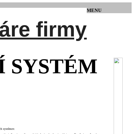
MENU
áre firmy
Í SYSTÉM
ch systémov.